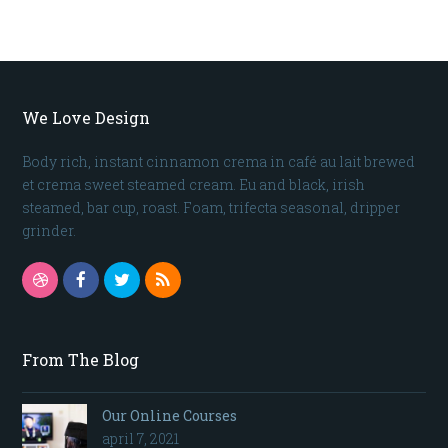
We Love Design
Body rich, instant cinnamon crema in café au lait brewed
et crema sweet steamed cream. Eu and black, irish
steamed, bar cup, roast. Foam, trifecta seasonal, dripper
grinder.
Dribbble
Facebook
Twitter
RSS
From The Blog
Our Online Courses
april 7, 2021